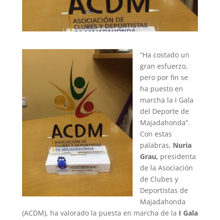
“Ha costado un
gran esfuerzo,
pero por fin se
ha puesto en
marcha la I Gala
del Deporte de
Majadahonda”.
Con estas
palabras,
Nuria
Grau,
presidenta
de la Asociación
de Clubes y
Deportistas de
Majadahonda
(ACDM), ha valorado la puesta en marcha de la
I Gala