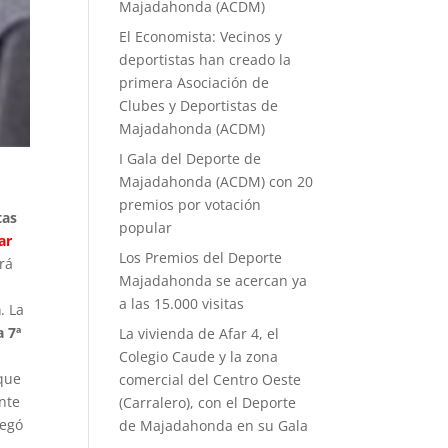
Majadahonda (ACDM)
El Economista: Vecinos y
deportistas han creado la
primera Asociación de
Clubes y Deportistas de
Majadahonda (ACDM)
I Gala del Deporte de
Majadahonda (ACDM) con 20
premios por votación
tas
popular
ar
Los Premios del Deporte
rá
Majadahonda se acercan ya
a las 15.000 visitas
a
. La
a 7ª
La vivienda de Afar 4, el
Colegio Caude y la zona
que
comercial del Centro Oeste
nte
(Carralero), con el Deporte
legó
de Majadahonda en su Gala