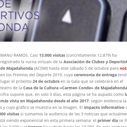
MANU RAMOS. Casi
13.000 visitas
(concretamente 12.879) ha
registrado la «urna virtual» de la
Asociación de Clubes y Deportis
de Majadahonda
(ACDM) hasta este sábado 5 de octubre para
vot
en los Premios del Deporte 2019, cuya
ceremonia de entrega
tend
lugar el próximo
24 de octubre
en la Gala que se celebrará en el
teatro de la
Casa de la Cultura «Carmen Conde» de Majadahond
cifra supone que, en solo 3 días, esta página se ha aupado como
l
más vista en Majadahonda desde el año 2017
, según evidencia la
s y cuyo gráfico se muestra en la imagen. El
impacto informativo
000 visitas
si sumamos la audiencia de las 3 noticias que actualme
está siendo exponencial en esta primera semana: el
primer día
se l
 las 9.000 y el
tercero
ha subido hasta las 13.000. En esta primera