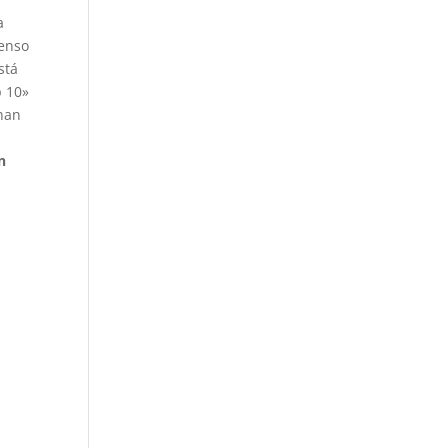
a
enso
stá
p 10»
 han
n