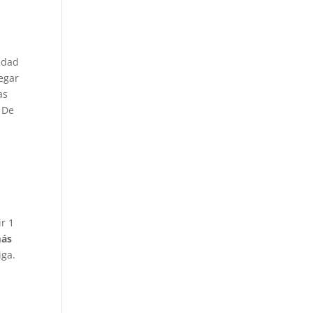
cidad
egar
as
 De
a
ir 1
más
iga.