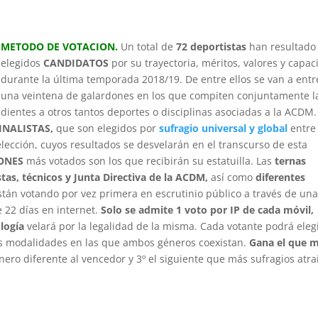
METODO DE VOTACION.
Un total de
72 deportistas
han resultado
elegidos
CANDIDATOS
por su trayectoria, méritos, valores y capa
durante la última temporada 2018/19. De entre ellos se van a entr
una veintena de galardones en los que compiten conjuntamente l
ientes a otros tantos deportes o disciplinas asociadas a la ACDM.
FINALISTAS,
que son elegidos por
sufragio universal y global
entre
lección, cuyos resultados se desvelarán en el transcurso de esta
ONES
más votados son los que recibirán su estatuilla. Las
ternas
tas, técnicos y Junta Directiva de la ACDM,
así como
diferentes
están votando por vez primera en escrutinio público a través de un
 22 días en internet.
Solo se admite 1 voto por IP de cada móvil,
logía
velará por la legalidad de la misma. Cada votante podrá eleg
as modalidades en las que ambos géneros coexistan.
Gana el que 
nero diferente al vencedor y 3º el siguiente que más sufragios atra