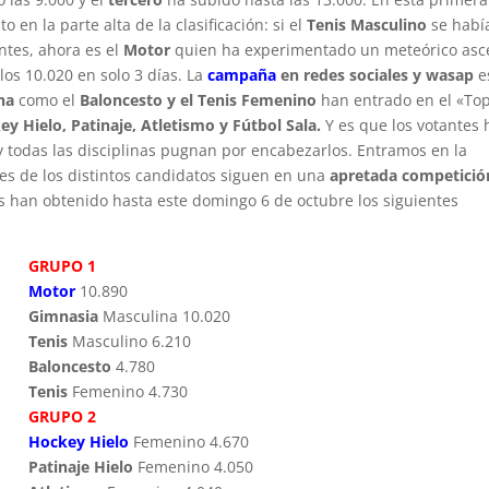
n la parte alta de la clasificación: si el
Tenis Masculino
se habí
ntes, ahora es el
Motor
quien ha experimentado un meteórico asc
los 10.020 en solo 3 días. La
campaña
en redes sociales y wasap
e
na
como el
Baloncesto y el Tenis Femenino
han entrado en el «To
y Hielo, Patinaje, Atletismo y Fútbol Sala.
Y es que los votantes
 todas las disciplinas pugnan por encabezarlos. Entramos en la
es de los distintos candidatos siguen en una
apretada competició
as han obtenido hasta este domingo 6 de octubre los siguientes
GRUPO 1
Motor
10.890
Gimnasia
Masculina 10.020
Tenis
Masculino 6.210
Baloncesto
4.780
Tenis
Femenino 4.730
GRUPO 2
Hockey Hielo
Femenino 4.670
Patinaje Hielo
Femenino 4.050